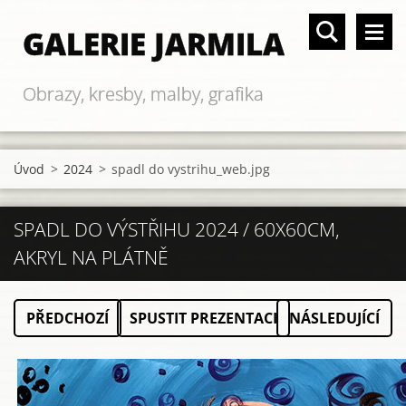
GALERIE JARMILA
Obrazy, kresby, malby, grafika
Úvod
>
2024
>
spadl do vystrihu_web.jpg
SPADL DO VÝSTŘIHU 2024 / 60X60CM,
AKRYL NA PLÁTNĚ
PŘEDCHOZÍ
SPUSTIT PREZENTACI
NÁSLEDUJÍCÍ