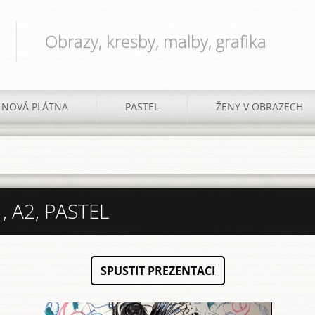
Obrazy, kresby, malby, grafika
NOVÁ PLÁTNA
PASTEL
ŽENY V OBRAZECH
 A2, PASTEL
SPUSTIT PREZENTACI