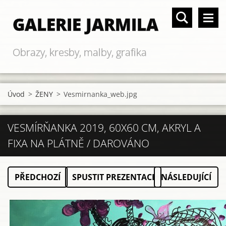
GALERIE JARMILA
Obrazy, kresby, malby, grafika
Úvod
>
ŽENY
>
Vesmirnanka_web.jpg
VESMÍRŇANKA 2019, 60X60 CM, AKRYL A
FIXA NA PLÁTNĚ / DAROVÁNO
PŘEDCHOZÍ
SPUSTIT PREZENTACI
NÁSLEDUJÍCÍ