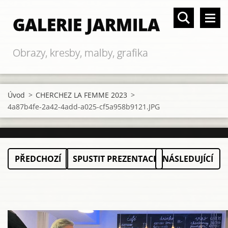
GALERIE JARMILA
Obrazy, kresby, malby, grafika
Úvod
>
CHERCHEZ LA FEMME 2023
>
4a87b4fe-2a42-4add-a025-cf5a958b9121.JPG
PŘEDCHOZÍ
SPUSTIT PREZENTACI
NÁSLEDUJÍCÍ