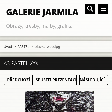
GALERIE JARMILA
Obrazy, kresby, malby, grafika
Úvod
>
PASTEL
>
plavka_web.jpg
A3 PASTEL XXX
PŘEDCHOZÍ
SPUSTIT PREZENTACI
NÁSLEDUJÍCÍ