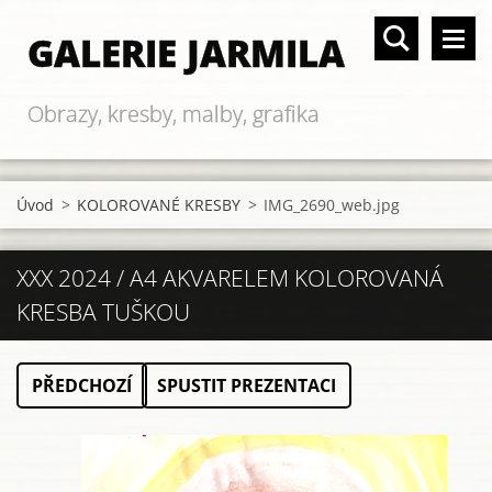
GALERIE JARMILA
Obrazy, kresby, malby, grafika
Úvod
>
KOLOROVANÉ KRESBY
>
IMG_2690_web.jpg
XXX 2024 / A4 AKVARELEM KOLOROVANÁ
KRESBA TUŠKOU
PŘEDCHOZÍ
SPUSTIT PREZENTACI