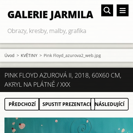
GALERIE JARMILA
Obrazy, kresby, malby, grafika
Úvod
>
KVĚTINY
>
Pink Floyd_azurova2_web.jpg
PINK FLOYD AZUROVÁ II, 2018, 60X60 CM,
AKRYL NA PLÁTNĚ / XXX
PŘEDCHOZÍ
SPUSTIT PREZENTACI
NÁSLEDUJÍCÍ