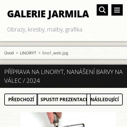
GALERIE JARMILA
Obrazy, kresby, malby, grafika
Úvod
>
LINORYT
>
lino1_web.jpg
PŘÍPRAVA NA LINORYT, NANÁŠENÍ BARVY NA
VÁLEC / 2024
PŘEDCHOZÍ
SPUSTIT PREZENTACI
NÁSLEDUJÍCÍ