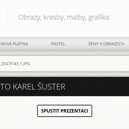
Obrazy, kresby, malby, grafika
NOVÁ PLÁTNA
PASTEL
ŽENY V OBRAZECH
_DSC9143_1.JPG
OTO KAREL ŠUSTER
SPUSTIT PREZENTACI