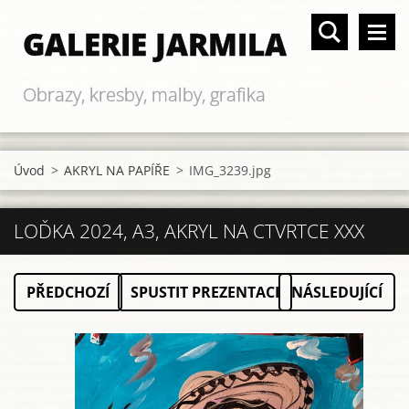
GALERIE JARMILA
Obrazy, kresby, malby, grafika
Úvod
>
AKRYL NA PAPÍŘE
>
IMG_3239.jpg
LOĎKA 2024, A3, AKRYL NA CTVRTCE XXX
PŘEDCHOZÍ
SPUSTIT PREZENTACI
NÁSLEDUJÍCÍ