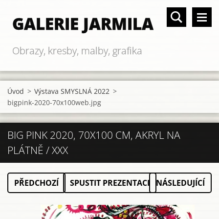
GALERIE JARMILA
Obrazy, kresby, malby, grafika
Úvod
>
Výstava SMYSLNÁ 2022
>
bigpink-2020-70x100web.jpg
BIG PINK 2020, 70X100 CM, AKRYL NA
PLÁTNĚ / XXX
PŘEDCHOZÍ
SPUSTIT PREZENTACI
NÁSLEDUJÍCÍ