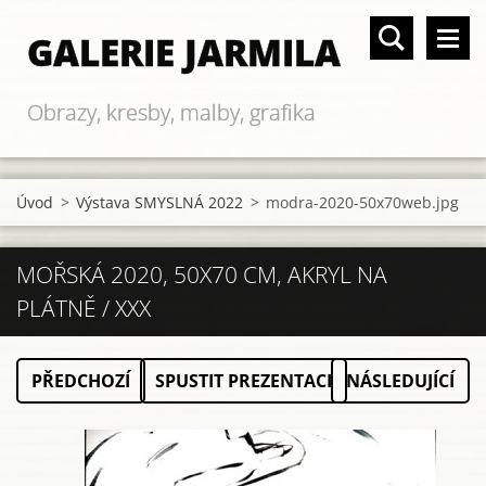
GALERIE JARMILA
Obrazy, kresby, malby, grafika
Úvod
>
Výstava SMYSLNÁ 2022
>
modra-2020-50x70web.jpg
MOŘSKÁ 2020, 50X70 CM, AKRYL NA
PLÁTNĚ / XXX
PŘEDCHOZÍ
SPUSTIT PREZENTACI
NÁSLEDUJÍCÍ