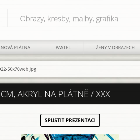
Obrazy, kresby, malby, grafika
NOVÁ PLÁTNA
PASTEL
ŽENY V OBRAZECH
022-50x70web.jpg
CM, AKRYL NA PLÁTNĚ / XXX
SPUSTIT PREZENTACI