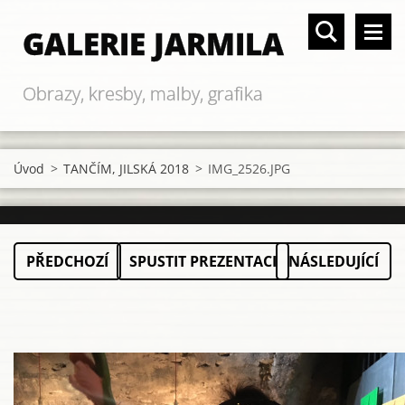
GALERIE JARMILA
Obrazy, kresby, malby, grafika
Úvod
>
TANČÍM, JILSKÁ 2018
>
IMG_2526.JPG
PŘEDCHOZÍ
SPUSTIT PREZENTACI
NÁSLEDUJÍCÍ