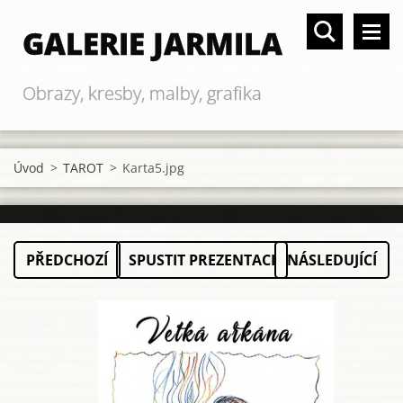
GALERIE JARMILA
Obrazy, kresby, malby, grafika
Úvod
>
TAROT
>
Karta5.jpg
PŘEDCHOZÍ
SPUSTIT PREZENTACI
NÁSLEDUJÍCÍ