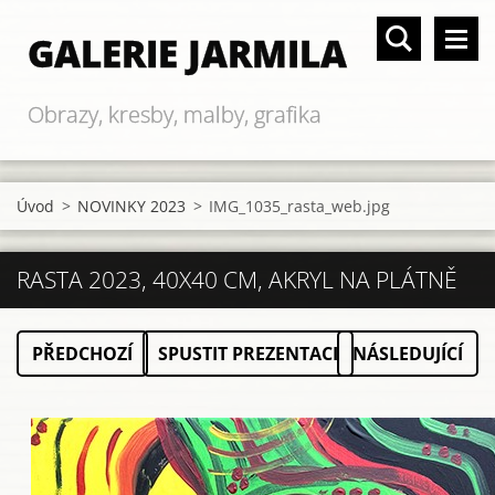
GALERIE JARMILA
Obrazy, kresby, malby, grafika
Úvod
>
NOVINKY 2023
>
IMG_1035_rasta_web.jpg
RASTA 2023, 40X40 CM, AKRYL NA PLÁTNĚ
PŘEDCHOZÍ
SPUSTIT PREZENTACI
NÁSLEDUJÍCÍ