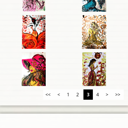
<<
<
1
2
3
4
>
>>